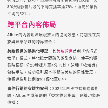
30秒短影音片段的平均完播率達78%，遠高於業界
平均的52%。
跨平台內容佈局
Albee的內容矩陣展現驚人的協同效應，特別是在美
妝與娛樂領域的跨界整合：
美妝頻道的娛樂化轉型：
其
美妝頻道
首創「情境式
教學」模式，將化妝步驟融入微型劇情，使平均觀
看時長從1分20秒提升至4分15秒。這種「軟知識」
包裝手法，成功吸引原本不關注美妝的男性受眾，
使頻道性別比例從9:1優化至6:4。
事件行銷的穿透力案例：
2024年白沙屯媽祖進香期
間，Albee團隊策劃的「香客妝容挑戰」創造現象級
傳播：