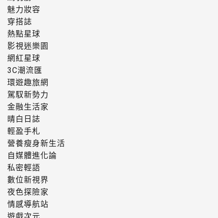
魅力妝容
穿搭誌
熱點星球
影視迷樂園
網紅星球
3C潮流匯
環遊趣旅網
駕馭新勢力
金融生活家
晴白日誌
輕盈手札
營養瘦身新生活
自媒體進化論
私密輕語
數位新視界
夜色探險家
情感導航站
遊戲次元