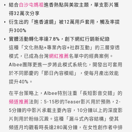
結合
白沙屯媽祖
進香熱點與美妝主題，單支影片獲
得32萬次分享
衍生出的「進香濾鏡」被12萬用戶套用，觸及率提
升300%
實體活動轉化率達7.8%，創下網紅行銷新紀錄
這種「文化熱點+專業內容+社群互動」的三層穿透
模式，已成為台灣
網紅推薦
名單中的經典案例。
Albee團隊更進一步將此模式系統化，開發出可套用
於不同節慶的「節日內容模組」，使每月產出效能
提升40%。
在平台策略上，Albee特別注重「長短影音交錯」的
頻道推薦
法則：5-15秒的Teaser影片用於預熱，2-
5分鐘的中影片承載主要內容，10分鐘以上的深度影
片則用於粉絲沉澱。這種「漏斗式內容結構」使其
頻道月均觀看時長達280萬分鐘，在女性創作者中排