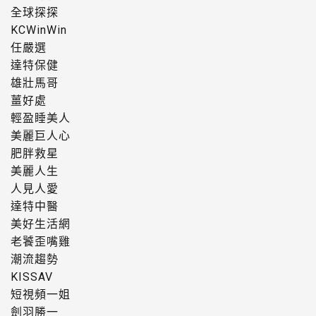
全球探探
KCWinWin
任嚴選
達特保健
雄壯馬哥
薑好處
輕盈睡美人
美麗巨人心
肥胖救星
美麗人生
人見人愛
達特中醫
美好生活網
老饕歪嘴雞
潮流趨勢
KISSAV
短視頻一姐
劍羽勝一