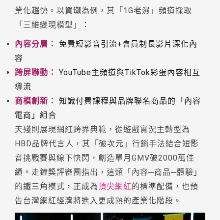
業化趨勢。以賀瓏為例，其「1G老濕」頻道採取
「三維變現模型」：
內容分層：
免費短影音引流+會員制長影片深化內
容
跨屏聯動：
YouTube主頻道與TikTok彩蛋內容相互
導流
商模創新：
知識付費課程與品牌聯名商品的「內容
電商」組合
天殘則展現網紅跨界典範，從遊戲實況主轉型為
HBD品牌代言人，其「破次元」行銷手法結合短影
音挑戰賽與線下快閃，創造單月GMV破2000萬佳
績。走鐘獎評審團指出，這類「內容─商品─體驗」
的鐵三角模式，正成為
頂尖網紅
的標準配備，也預
告台灣網紅經濟將進入更成熟的產業化階段。