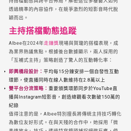
持搭檔動態與跨平台佈局，解密這位多棲藝人如何
透過精準的內容協作，在競爭激烈的短影音時代脫
穎而出。
主持搭檔動態追蹤
Albee在2024年
走鐘獎
現場與賀瓏的搭檔表現，成
為業界熱議焦點。根據後台數據顯示，兩人採用的
「互補式主持」策略創造了驚人的互動轉化率：
即興橋段設計：
平均每15分鐘安排一個自發性互動
環節，使直播同時在線人數維持在2.8萬以上
雙平台分流策略：
重要頒獎環節同步於YouTube直
播與Instagram短影音，創造總觀看次數破150萬的
紀錄
值得注意的是，Albee特別擅長將傳統主持技巧轉化
為數位友好形式。在與天殘的合作中，她採用「微
表情放大」技巧，透過特寫鏡頭捕捉細微反應，使