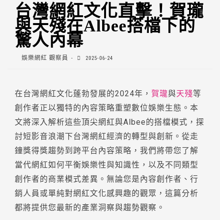
台灣網紅文化直擊！賀瓏
與天殘在Albee搭檔下的
驚人內幕
娛樂網紅 觀察員
2025-06-24
在台灣網紅文化蓬勃發展的2024年，
賀瓏
與
天殘
等
創作者正以獨特的內容策略重塑數位娛樂生態。本
文將深入解析這些頂尖網紅與Albee的搭檔模式，探
討短影音浪潮下台灣網紅經濟的轉型與創新。從走
鐘獎得獎趨勢到跨平台內容策略，我們將帶您了解
當代網紅如何平衡娛樂性與知識性，以及不同類型
創作者的商業模式差異。無論您是內容創作者、行
銷人員或單純對網紅文化感興趣的觀眾，這篇分析
都將提供您最新的產業洞察與趨勢觀察。