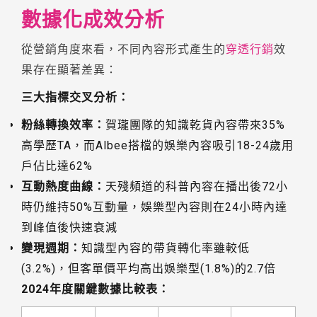
數據化成效分析
從營銷角度來看，不同內容形式產生的
穿透行銷
效
果存在顯著差異：
三大指標交叉分析：
粉絲轉換效率：
賀瓏團隊的知識乾貨內容帶來35%
高學歷TA，而Albee搭檔的娛樂內容吸引18-24歲用
戶佔比達62%
互動熱度曲線：
天殘頻道的科普內容在播出後72小
時仍維持50%互動量，娛樂型內容則在24小時內達
到峰值後快速衰減
變現週期：
知識型內容的帶貨轉化率雖較低
(3.2%)，但客單價平均高出娛樂型(1.8%)的2.7倍
2024年度關鍵數據比較表：