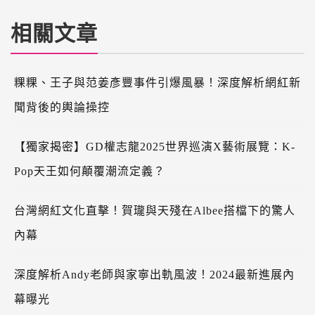
相關文章
粿粿、王子與范姜彥豐事件引爆風暴！深度解析網紅新
聞背後的輿論操控
【獨家揭密】GD權志龍2025世界巡演X藝術展覽：K-
Pop天王如何顛覆潮流定義？
台灣網紅文化直擊！賀瓏與天殘在Albee搭檔下的驚人
內幕
深度解析Andy老師與家寧出軌風波！2024最新進展內
幕曝光