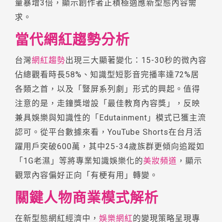
量暴增3倍，顯示創作者正積極適應新型態內容需
求。
當代網紅趨勢分析
台灣
網紅趨勢
出現三大顯著變化：15-30秒的微內容
佔總觀看時長58%、知識型短影音完播率達72%居
各類之首，以及「豎屏系列劇」形式的興起。值得
注意的是，走鐘獎增設「最佳教育內容獎」，反映
兼具娛樂與知識性的「Edutainment」模式已獲主流
認可。從平台數據來看，YouTube Shorts在台月活
躍用戶突破600萬，其中25-34歲族群更傾向追蹤如
「1G老濕」等將專業知識娛樂化的
美妝頻道
，顯示
觀眾內容偏好正向「有梗有用」轉變。
關鍵人物商業模式解析
在新型態網紅經濟中，
娛樂網紅
的變現策略呈現專