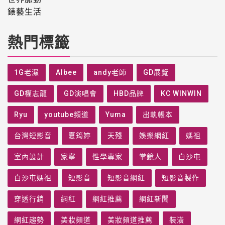
錶藝生活
熱門標籤
1G老濕
Albee
andy老師
GD展覽
GD權志龍
GD演唱會
HBD品牌
KC WINWIN
Ryu
youtube頻道
Yuma
出軌帳本
台灣短影音
夏筠婷
天殘
娛樂網紅
媽祖
室內設計
家寧
性學專家
掌鏡人
白沙屯
白沙屯媽祖
短影音
短影音網紅
短影音製作
穿透行銷
網紅
網紅推薦
網紅新聞
網紅趨勢
美妝頻道
美妝頻道推薦
裝潢