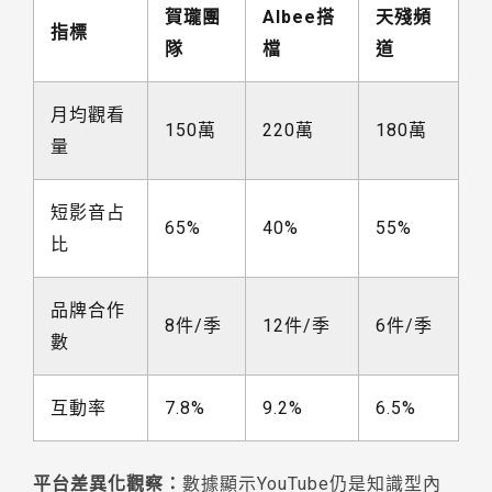
賀瓏團
Albee搭
天殘頻
指標
隊
檔
道
月均觀看
150萬
220萬
180萬
量
短影音占
65%
40%
55%
比
品牌合作
8件/季
12件/季
6件/季
數
互動率
7.8%
9.2%
6.5%
平台差異化觀察：
數據顯示YouTube仍是知識型內