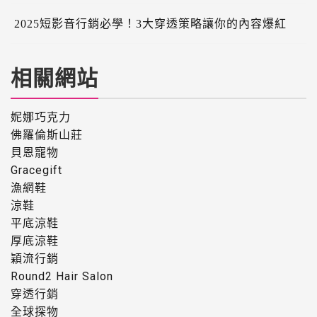
2025短影音行銷必學！3大穿透策略讓你的內容爆紅
相關網站
妮娜巧克力
佛羅倫斯山莊
貝恩寵物
Gracegift
漁網鞋
涼鞋
平底涼鞋
厚底涼鞋
穎流行銷
Round2 Hair Salon
穿透行銷
全球探物