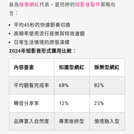
身為
娛樂網紅
代表，夏筠婷的
短影音製作
策略包
含：
平均45秒的快速節奏切換
高頻率使用流行音樂與特效濾鏡
日常生活情境的誇張演繹
2024年短影音形式運用比較：
內容要素
知識型網紅
娛樂型網紅
平均觀看完成率
68%
82%
轉發分享率
12%
25%
品牌置入自然度
專業掛帥型
情境融入型