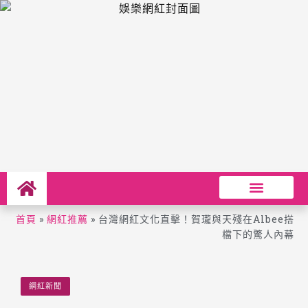
首頁
»
網紅推薦
»
台灣網紅文化直擊！賀瓏與天殘在Albee搭
檔下的驚人內幕
網紅新聞