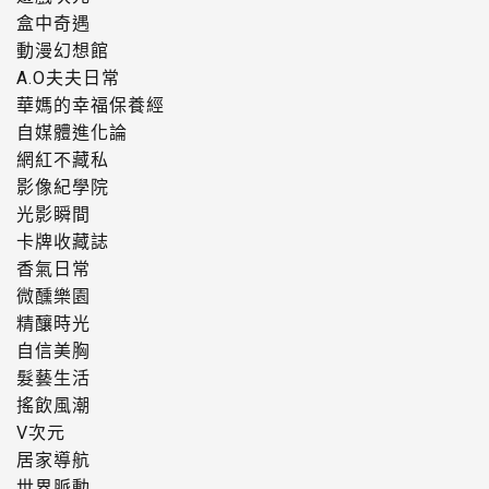
盒中奇遇
動漫幻想館
A.O夫夫日常
華媽的幸福保養經
自媒體進化論
網紅不藏私
影像紀學院
光影瞬間
卡牌收藏誌
香氣日常
微醺樂園
精釀時光
自信美胸
髮藝生活
搖飲風潮
V次元
居家導航
世界脈動