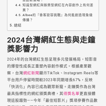
些創新策略？
知識型網紅與娛樂型網紅在內容創作上有何差
異？
Albee的『香客妝容挑戰』為何能創造現象級
傳播？
總結
2024台灣網紅生態與走鐘
獎影響力
2024年的台灣網紅生態呈現多元發展格局，短影音
的爆發性成長正重塑內容創作模式。根據產業觀
察，台灣
網紅新聞
顯示TikTok、Instagram Reels等
平台用戶停留時間較2023年同期增長67%，反映
「快消化」內容已成為觀眾新寵。走鐘獎作為台灣
最具指標性的網紅頒獎典禮，其
得獎名單
更直接體
現這股趨勢——今年「最佳短影片」獎項參賽作品數