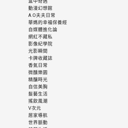
盒中奇遇
動漫幻想館
A.O夫夫日常
華媽的幸福保養經
自媒體進化論
網紅不藏私
影像紀學院
光影瞬間
卡牌收藏誌
香氣日常
微醺樂園
精釀時光
自信美胸
髮藝生活
搖飲風潮
V次元
居家導航
世界脈動