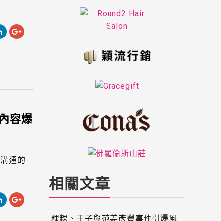
的內容爆
者溝通的
相關文章
粿粿、王子與范姜彥豐事件引爆風