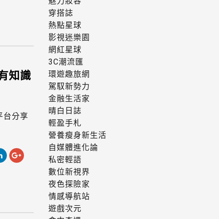
魅力妝容
穿搭誌
熱點星球
影視迷樂園
網紅星球
3C潮流匯
有知識
環遊趣旅網
駕馭新勢力
金融生活家
晴白日誌
平台分享
輕盈手札
營養瘦身新生活
自媒體進化論
私密輕語
數位新視界
夜色探險家
情感導航站
遊戲次元