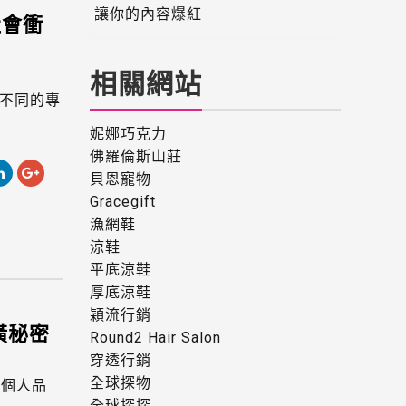
讓你的內容爆紅
社會衝
相關網站
不同的專
妮娜巧克力
佛羅倫斯山莊
貝恩寵物
Gracegift
漁網鞋
涼鞋
平底涼鞋
厚底涼鞋
穎流行銷
潢秘密
Round2 Hair Salon
穿透行銷
全球探物
為個人品
全球探探