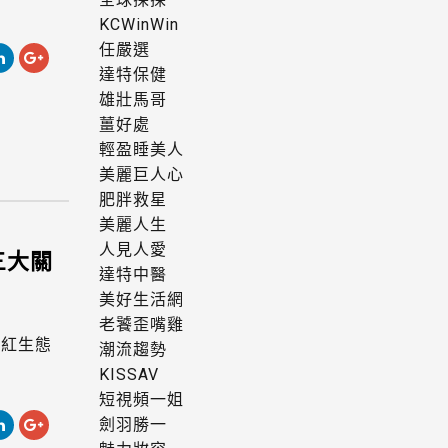
KCWinWin
任嚴選
達特保健
雄壯馬哥
薑好處
輕盈睡美人
美麗巨人心
肥胖救星
美麗人生
人見人愛
三大關
達特中醫
美好生活網
老饕歪嘴雞
網紅生態
潮流趨勢
KISSAV
短視頻一姐
劍羽勝一