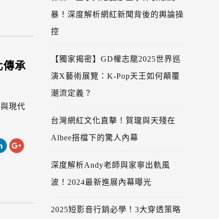
暴！深度解析網紅新聞背後的輿論操
控
【獨家揭密】GD權志龍2025世界巡
化傳承
演X藝術展覽：K-Pop天王如何顛覆
潮流定義？
統與現代
台灣網紅文化直擊！賀瓏與天殘在
Albee搭檔下的驚人內幕
深度解析Andy老師與家寧出軌風
波！2024最新進展內幕曝光
2025短影音行銷必學！3大穿透策略